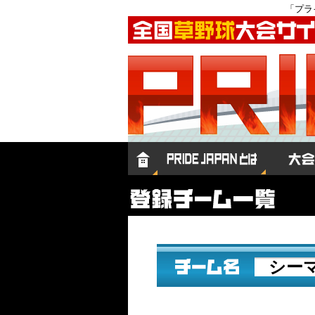
「プラ
シー