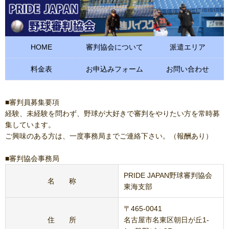
HOME
審判協会について
派遣エリア
料金表
お申込みフォーム
お問い合わせ
■審判員募集要項
経験、未経験を問わず、野球が大好きで審判をやりたい方を常時募
集しています。
ご興味のある方は、一度事務局までご連絡下さい。（報酬あり）
■審判協会事務局
PRIDE JAPAN野球審判協会
名 称
東海支部
〒465-0041
住 所
名古屋市名東区朝日が丘1-