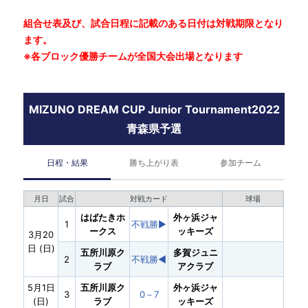
組合せ表及び、試合日程に記載のある日付は対戦期限となり
ます。
※各ブロック優勝チームが全国大会出場となります
MIZUNO DREAM CUP Junior Tournament2022
青森県予選
日程・結果
勝ち上がり表
参加チーム
月日
試合
対戦カード
球場
はばたきホ
外ヶ浜ジャ
1
不戦勝▶︎
ークス
ッキーズ
3月20
日 (日)
五所川原ク
多賀ジュニ
2
不戦勝◀︎
ラブ
アクラブ
5月1日
五所川原ク
外ヶ浜ジャ
3
0－7
(日)
ラブ
ッキーズ