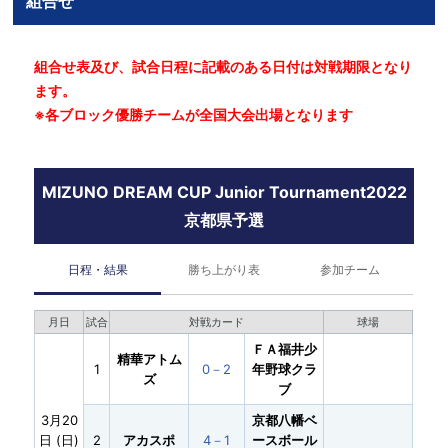
組合せ
組合せ表及び、試合日程に記載のある日付は対戦期限となり
ます。
※各ブロック優勝チームが全国大会出場となります
MIZUNO DREAM CUP Junior Tournament2022
京都県予選
日程・結果
勝ち上がり表
参加チーム
月日
試合
対戦カード
球場
ＦＡ福井少
精華アトム
1
0－2
年野球クラ
ズ
ブ
3月20
京都八幡ベ
日 (日)
2
アカスポ
4－1
ースボール